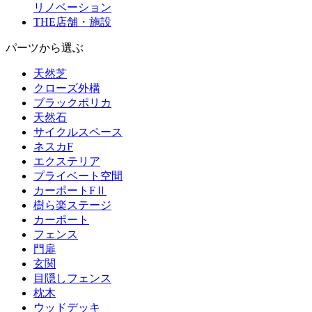
リノベーション
THE
店舗・施設
パーツから選ぶ
天然芝
クローズ外構
ブラックポリカ
天然石
サイクルスペース
ネスカF
エクステリア
プライベート空間
カーポートFⅡ
樹ら楽ステージ
カーポート
フェンス
門扉
玄関
目隠しフェンス
枕木
ウッドデッキ