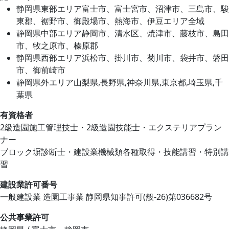
静岡県東部エリア
富士市、富士宮市、沼津市、三島市、駿
東郡、裾野市、御殿場市、熱海市、伊豆エリア全域
静岡県中部エリア
静岡市、清水区、焼津市、藤枝市、島田
市、牧之原市、榛原郡
静岡県西部エリア
浜松市、掛川市、菊川市、袋井市、磐田
市、御前崎市
静岡県外エリア
山梨県,長野県,神奈川県,東京都,埼玉県,千
葉県
有資格者
2級造園施工管理技士・2級造園技能士・エクステリアプラン
ナー
ブロック塀診断士・建設業機械類各種取得・技能講習・特別講
習
建設業許可番号
一般建設業 造園工事業 静岡県知事許可(般-26)第036682号
公共事業許可