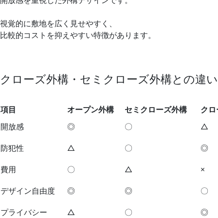
視覚的に敷地を広く見せやすく、
比較的コストを抑えやすい特徴があります。
クローズ外構・セミクローズ外構との違い
項目
オープン外構
セミクローズ外構
クロ
開放感
◎
〇
△
防犯性
△
〇
◎
費用
〇
△
×
デザイン自由度
◎
◎
〇
プライバシー
△
〇
◎