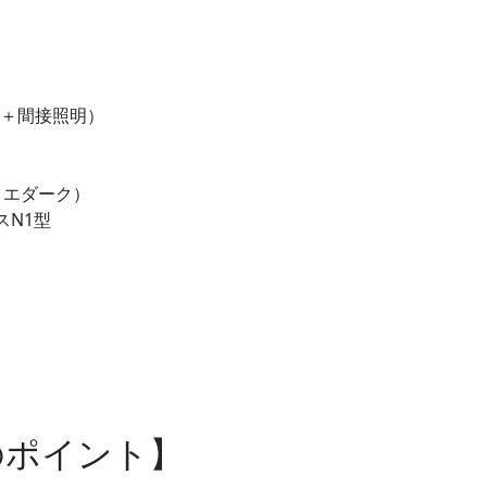
＋間接照明）
リエダーク）
スN1型
のポイント】