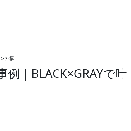
ダン外構
｜BLACK×GRAYで叶