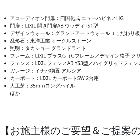
アコーディオン門扉：四国化成 ニューハピネスHG
門扉：LIXIL 開き門扉AB ウッディTS1型
デザインウォール：グランドアートウォール（こだわり板
乱形石：東洋工業 オークルストーン
照明：タカショー グランドライト
フレーム：LIXIL プラスG（Gフレーム／デザイン格子 ク
フェンス：LIXIL フェンスAB YS3型／ハイグリッドフェン
ガレージ：イナバ物置 アルシア
カーポート：LIXIL カーポートSW 2台用
人工芝：35mmロングパイル
ほか
【お施主様のご要望＆ご提案