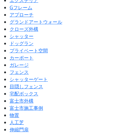
エクステリア
Gフレーム
アプローチ
グランドアートウォール
クローズ外構
シャッター
ドッグラン
プライベート空間
カーポート
ガレージ
フェンス
シャッターゲート
目隠しフェンス
宅配ボックス
富士市外構
富士市施工事例
物置
人工芝
伸縮門扉