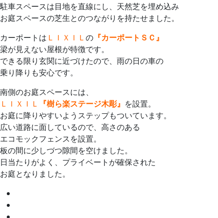
駐車スペースは目地を直線にし、天然芝を埋め込み
お庭スペースの芝生とのつながりを持たせました。
カーポートは
ＬＩＸＩＬ
の
『カーポートＳＣ』
梁が見えない屋根が特徴です。
できる限り玄関に近づけたので、雨の日の車の
乗り降りも安心です。
南側のお庭スペースには、
ＬＩＸＩＬ
『樹ら楽ステージ木彫』
を設置。
お庭に降りやすいようステップもついています。
広い道路に面しているので、高さのある
エコモックフェンスを設置。
板の間に少しづつ隙間を空けました。
日当たりがよく、プライベートが確保された
お庭となりました。